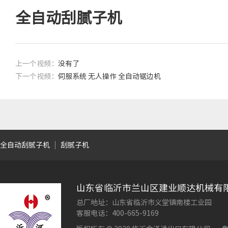
全自动刮腻子机
上一个视频：
没有了
下一个视频：
伺服系统 无人操作 全自动锯边机
全自动刮腻子机
刮腻子机
山东省临沂市兰山区建业顺达机械有
总厂地址：山东省临沂市义堂镇南楼工业园
客服电话：400-665-9169