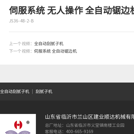
伺服系统 无人操作 全自动锯边
JS36-48-2-B
上一个视频：
全自动刮腻子机
下一个视频：
伺服系统 全自动锯边机
全自动刮腻子机
刮腻子机
山东省临沂市兰山区建业顺达机械有
总厂地址：山东省临沂市义堂镇南楼工业园
客服电话：400-665-9169