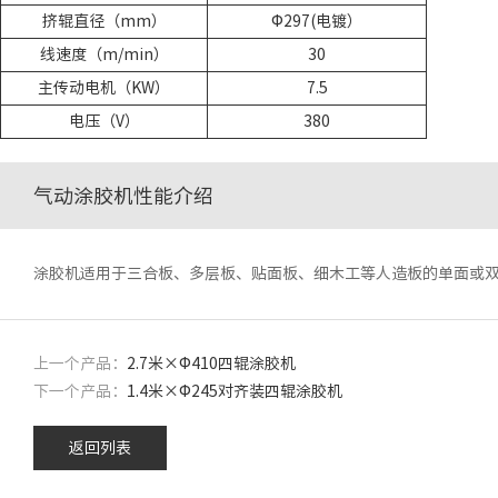
挤辊直径（mm）
Φ297(电镀）
线速度（m/min）
30
主传动电机（KW）
7.5
电压（V）
380
气动涂胶机性能介绍
涂胶机适用于三合板、多层板、贴面板、细木工等人造板的单面或
上一个产品：
2.7米×Φ410四辊涂胶机
下一个产品：
1.4米×Φ245对齐装四辊涂胶机
返回列表