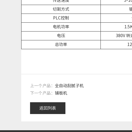
传送速度
5-1
切割方式
PLC控制
电机功率
1.5
电压
380V 转
总功率
12
上一个产品：
全自动刮腻子机
下一个产品：
铺板机
返回列表