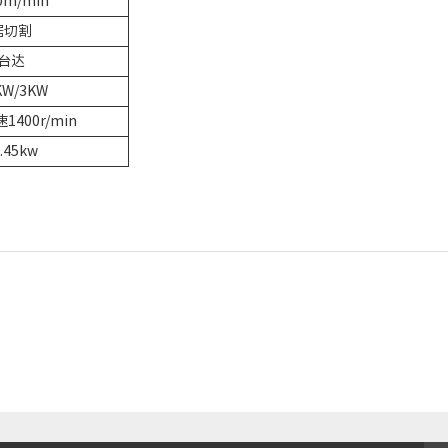
0m/min
锯切割
台达
KW/3KW
速1400r/min
.45kw