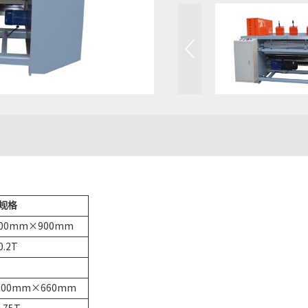
规格
700mm×900mm
0.2T
100mm×660mm