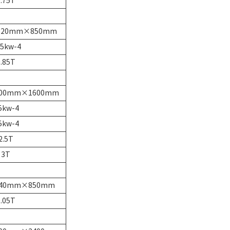
.75T
520mm×850mm
75kw-4
.85T
800mm×1600mm
5kw-4
5kw-4
2.5T
3T
840mm×850mm
.05T