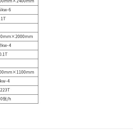
900mm×2400mm
5kw-6
1T
10mm×2000mm
2kw-4
0.1T
100mm×1100mm
kw-4
.223T
20张/h