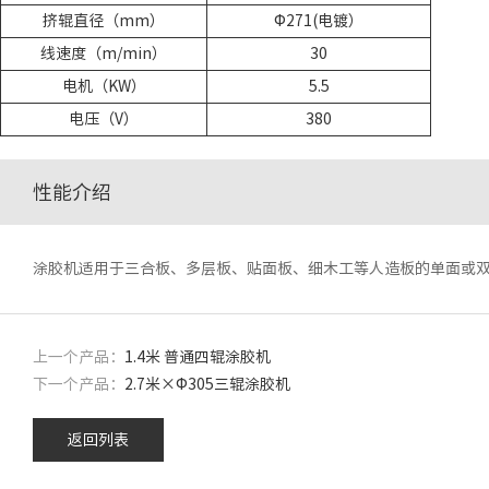
挤辊直径（mm）
Φ271(电镀）
线速度（m/min）
30
电机（KW）
5.5
电压（V）
380
性能介绍
涂胶机适用于三合板、多层板、贴面板、细木工等人造板的单面或
上一个产品：
1.4米 普通四辊涂胶机
下一个产品：
2.7米×Φ305三辊涂胶机
返回列表