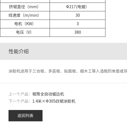
挤辊直径（mm）
Φ217(电镀）
线速度（m/min）
30
电机（KW）
3
电压（V）
380
性能介绍
涂胶机适用于三合板、多层板、贴面板、细木工等人造板的单面或
上一个产品：
辊筒全自动锯边机
下一个产品：
1.4米×Φ305四辊涂胶机
返回列表