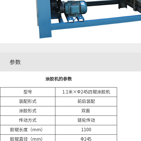
参数
涂胶机的参数
型号
1.1米×Φ245四辊涂胶机
装配形式
前后装配
涂胶形式
双面
传动方式
链轮传动
胶辊长度（mm）
1100
胶辊直径（mm）
Φ245